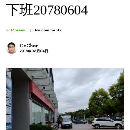
下班20780604
17 views
No comments
CcChen
2018年06月04日