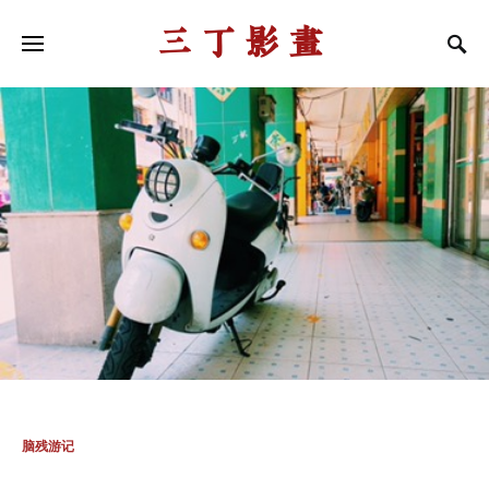
三丁影画
脑残游记