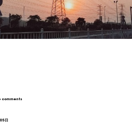
o comments
月05日