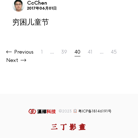
CcChen
2017年06月01日
穷困儿童节
文章分页
Previous
1
…
39
40
41
…
45
Next
©2023
粤ICP备18146191号
三丁影画