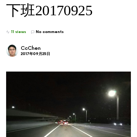
下班20170925
11 views
No comments
CcChen
2017年09月25日