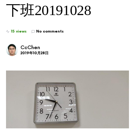
下班20191028
15 views
No comments
CcChen
2019年10月28日