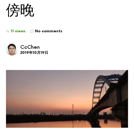
傍晚
11 views
No comments
CcChen
2019年10月19日