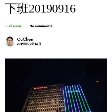
下班20190916
21 views
No comments
CcChen
2019年09月16日