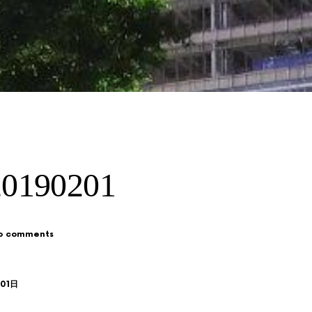
190201
o comments
月01日