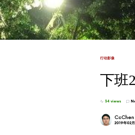
行动影像
下班20
34 views
N
CcChen
2019年02