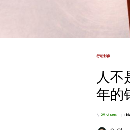
行动影像
人不
年的
29 views
N