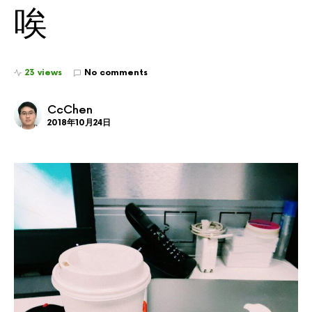
唉
23 views
No comments
CcChen
2018年10月24日