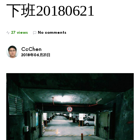
下班20180621
27 views
No comments
CcChen
2018年06月21日