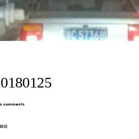
180125
o comments
25日