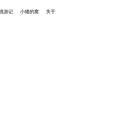
残游记
小猪的窝
关于