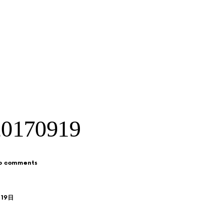
170919
o comments
月19日