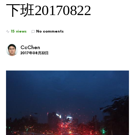
下班20170822
15 views
No comments
CcChen
2017年08月22日