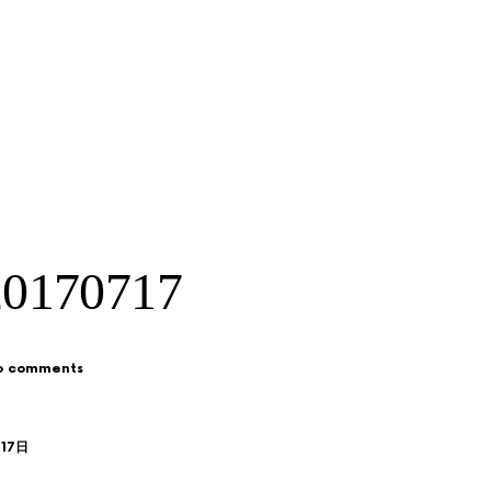
170717
o comments
月17日