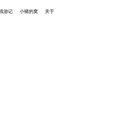
残游记
小猪的窝
关于