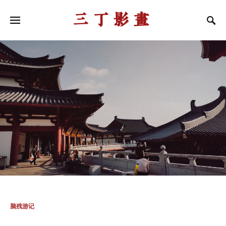
三丁影画
脑残游记