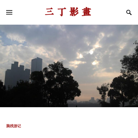
三丁影画
脑残游记