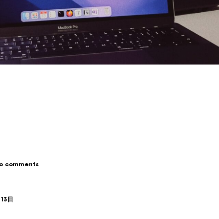
o comments
月13日