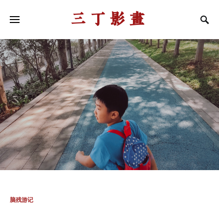
三丁影画
脑残游记