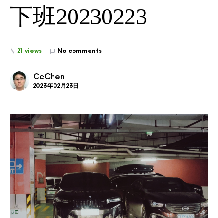
下班20230223
21 views
No comments
CcChen
2023年02月23日