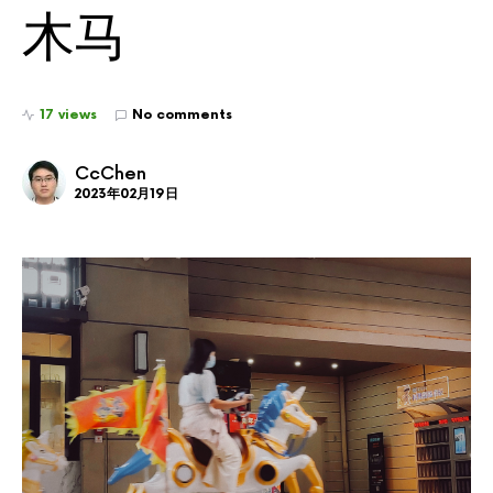
木马
17 views
No comments
CcChen
2023年02月19日