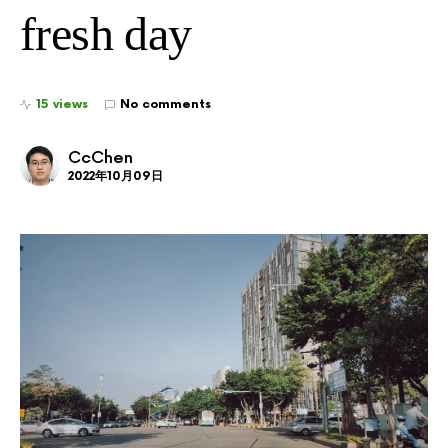
fresh day
15 views
No comments
CcChen
2022年10月09日