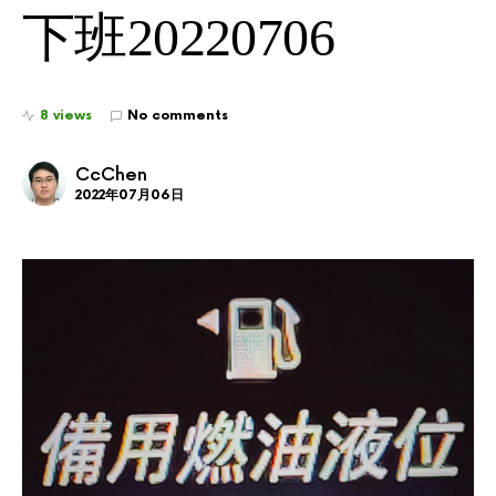
下班20220706
8 views
No comments
CcChen
2022年07月06日