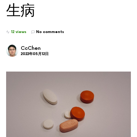
生病
12 views
No comments
CcChen
2022年05月12日