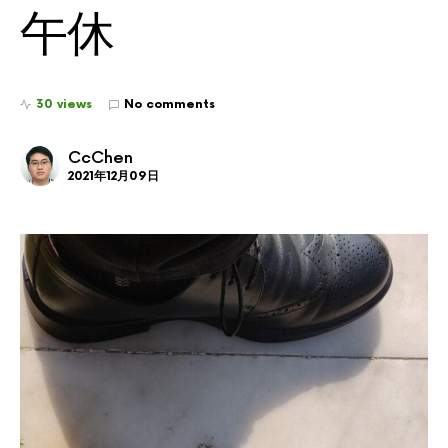
午休
30 views
No comments
CcChen
2021年12月09日