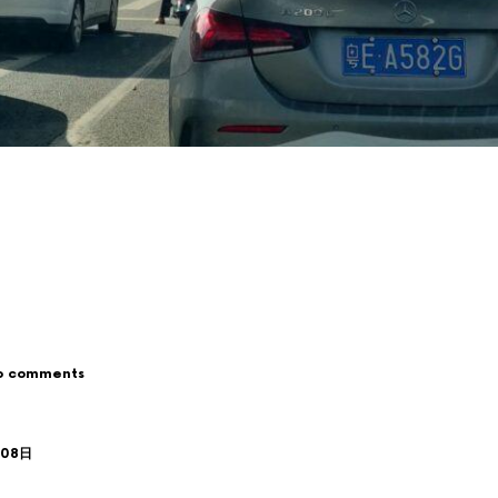
o comments
月08日