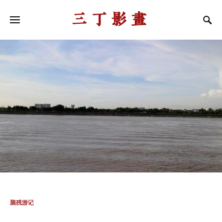
三丁影画
脑残游记