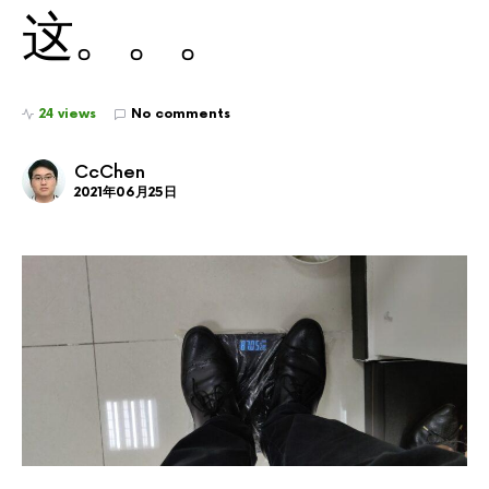
这。。。
24 views
No comments
CcChen
2021年06月25日