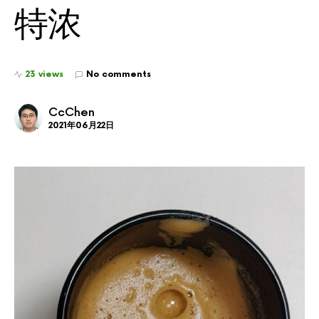
特浓
23 views
No comments
CcChen
2021年06月22日