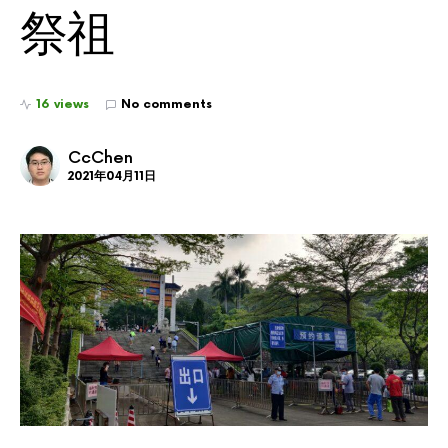
祭祖
16 views
No comments
CcChen
2021年04月11日