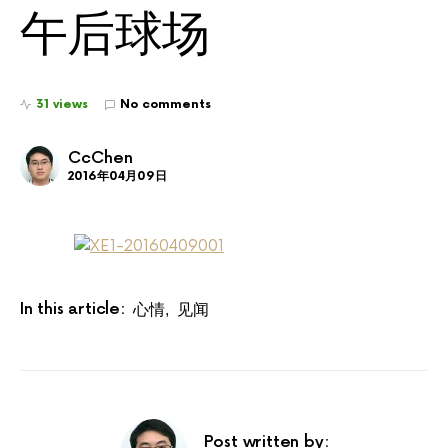
午后球场
31 views
No comments
CcChen
2016年04月09日
In this article:
心情
见闻
,
Post written by: