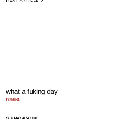
NEXT ARTICLE
what a fuking day
行动影像
YOU MAY ALSO LIKE