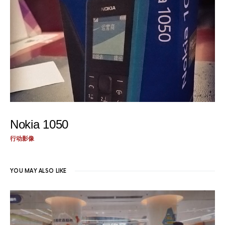
Nokia 1050
行动影像
YOU MAY ALSO LIKE