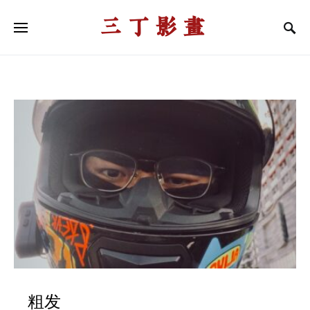
三丁影画
粗发