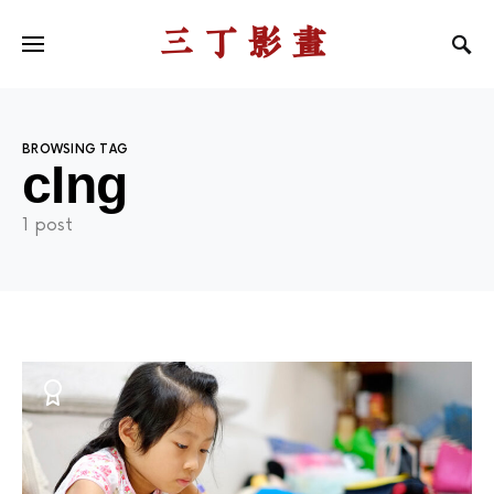
三丁影画
BROWSING TAG
cIng
1 post